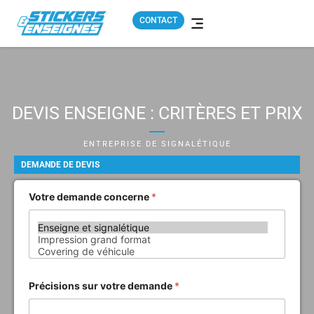
CONTACT
Enseigne et signalétique
Impression numérique grand format
Flocage de véhicule
Fournisseur stickers & impressions
Déploiement boutique
DEVIS ENSEIGNE : CRITÈRES ET PRIX
ENTREPRISE DE SIGNALÉTIQUE
DEMANDE DE DEVIS
Votre demande concerne
*
Précisions sur votre demande
*